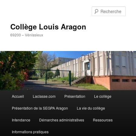
Aller
Aller
Panneau de gestion des cookies
au
au
Rech
contenu
contenu
principal
secondaire
Collège Louis Aragon
69200 – Vénissieux
Menu
Accueil
Laclasse.com
Présentation
Le collège
principal
Présentation de la SEGPA Aragon
La vie du collège
Intendance
Démarches administratives
Ressources
Informations pratiques