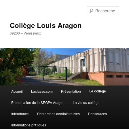
Aller
Panneau de gestion des cookies
au
Rech
contenu
principal
Collège Louis Aragon
69200 – Vénissieux
Menu
Le collège
Accueil
Laclasse.com
Présentation
principal
Présentation de la SEGPA Aragon
La vie du collège
Intendance
Démarches administratives
Ressources
Informations pratiques