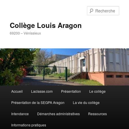
Aller
Aller
Panneau de gestion des cookies
au
au
Rech
contenu
contenu
principal
secondaire
Collège Louis Aragon
69200 – Vénissieux
Menu
Accueil
Laclasse.com
Présentation
Le collège
principal
Présentation de la SEGPA Aragon
La vie du collège
Intendance
Démarches administratives
Ressources
Informations pratiques