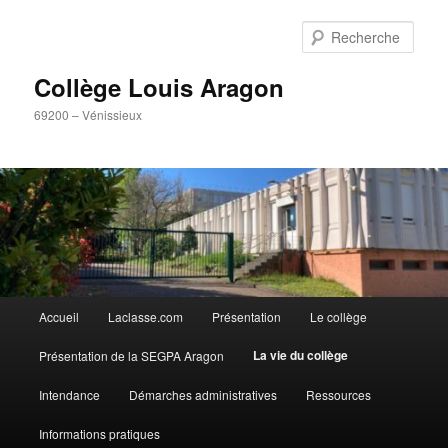
Aller
Panneau de gestion des cookies
au
Rech
contenu
principal
Collège Louis Aragon
69200 – Vénissieux
Menu
Accueil
Laclasse.com
Présentation
Le collège
principal
La vie du collège
Présentation de la SEGPA Aragon
Intendance
Démarches administratives
Ressources
Informations pratiques