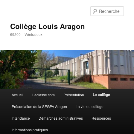
Aller
Panneau de gestion des cookies
au
Rech
contenu
principal
Collège Louis Aragon
69200 – Vénissieux
Menu
Le collège
Accueil
Laclasse.com
Présentation
principal
Présentation de la SEGPA Aragon
La vie du collège
Intendance
Démarches administratives
Ressources
Informations pratiques