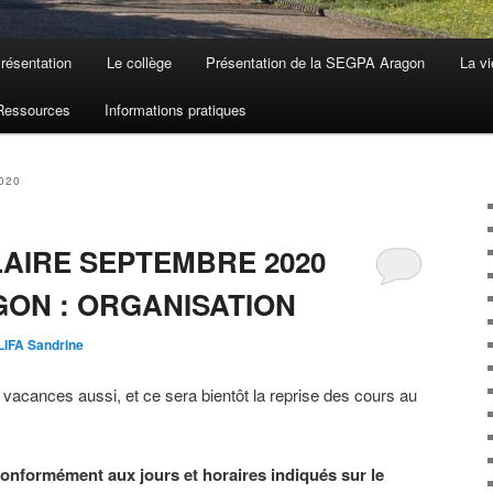
résentation
Le collège
Présentation de la SEGPA Aragon
La vi
Ressources
Informations pratiques
020
AIRE SEPTEMBRE 2020
ON : ORGANISATION
IFA Sandrine
 vacances aussi, et ce sera bientôt la reprise des cours au
 conformément aux jours et horaires indiqués sur le