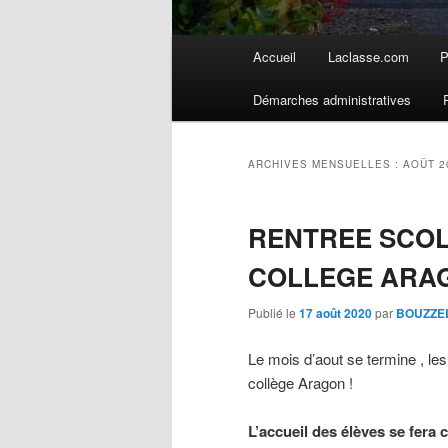
Menu
Accueil
Laclasse.com
P
principal
Démarches administratives
ARCHIVES MENSUELLES :
AOÛT 2
RENTREE SCOL
COLLEGE ARAG
Publié le
17 août 2020
par
BOUZZEL
Le mois d’aout se termine , les
collège Aragon !
L’accueil des élèves se fera