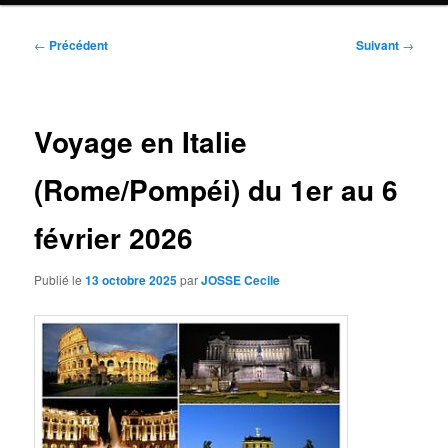
Navigation
←
Précédent
Suivant
→
des
articles
Voyage en Italie
(Rome/Pompéi) du 1er au 6
février 2026
Publié le
13 octobre 2025
par
JOSSE Cecile